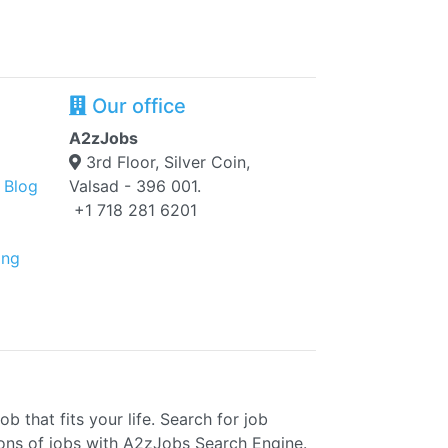
Our office
A2zJobs
3rd Floor, Silver Coin,
 Blog
Valsad - 396 001.
+1 718 281 6201
ing
b that fits your life. Search for job
ions of jobs with A2zJobs Search Engine.