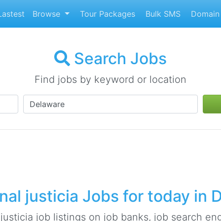
astest
Browse
Tour Packages
Bulk SMS
Domain 
Search Jobs
Find jobs by keyword or location
al justicia Jobs for today in
usticia job listings on job banks, job search eng