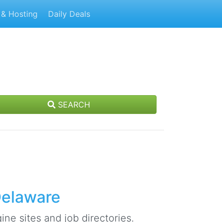
& Hosting
Daily Deals
SEARCH
 Delaware
ine sites and job directories.