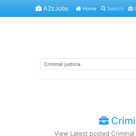
A2zJobs
Home
Search
L
Crimin
View Latest posted Criminal j