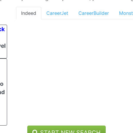
Indeed
CareerJet
CareerBuilder
Monst
ck
el
to
nd
START NEW SEARCH